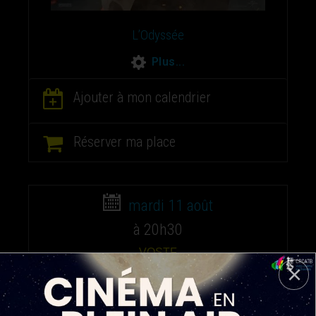
L’Odyssée
Plus...
Ajouter à mon calendrier
Réserver ma place
mardi 11 août
à 20h30
VOSTF