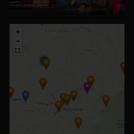
+
−
2